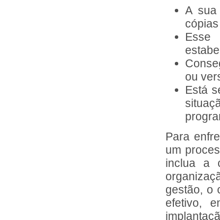
A sua 
cópias
Esse
estabe
Conseg
ou ver
Está s
situaç
progra
Para enfre
um proces
inclua a 
organizaç
gestão, o 
efetivo, 
implanta